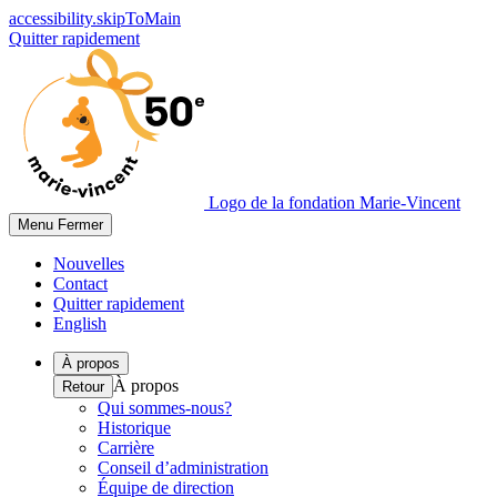
accessibility.skipToMain
Quitter rapidement
Logo de la fondation Marie-Vincent
Menu
Fermer
Nouvelles
Contact
Quitter rapidement
English
À propos
À propos
Retour
Qui sommes-nous?
Historique
Carrière
Conseil d’administration
Équipe de direction