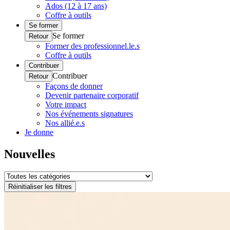
Ados (12 à 17 ans)
Coffre à outils
Se former
Se former
Retour
Former des professionnel.le.s
Coffre à outils
Contribuer
Contribuer
Retour
Façons de donner
Devenir partenaire corporatif
Votre impact
Nos événements signatures
Nos allié.e.s
Je donne
Nouvelles
Réinitialiser les filtres