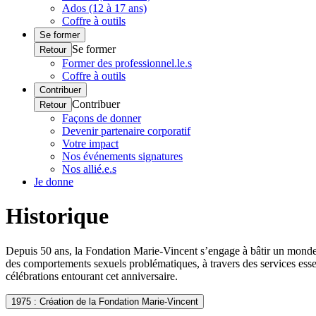
Ados (12 à 17 ans)
Coffre à outils
Se former
Se former
Retour
Former des professionnel.le.s
Coffre à outils
Contribuer
Contribuer
Retour
Façons de donner
Devenir partenaire corporatif
Votre impact
Nos événements signatures
Nos allié.e.s
Je donne
Historique
Depuis 50 ans, la Fondation Marie-Vincent s’engage à bâtir un monde san
des comportements sexuels problématiques, à travers des services essent
célébrations entourant cet anniversaire.
1975 : Création de la Fondation Marie-Vincent