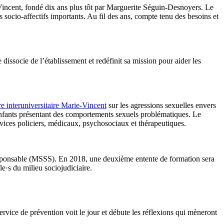
Vincent, fondé dix ans plus tôt par Marguerite Séguin-Desnoyers. Le
 socio-affectifs importants. Au fil des ans, compte tenu des besoins et
ssocie de l’établissement et redéfinit sa mission pour aider les
e interuniversitaire Marie-Vincent
sur les agressions sexuelles envers
 enfants présentant des comportements sexuels problématiques. Le
vices policiers, médicaux, psychosociaux et thérapeutiques.
 responsable (MSSS). En 2018, une deuxième entente de formation sera
e·s du milieu sociojudiciaire.
ervice de prévention voit le jour et débute les réflexions qui mèneront