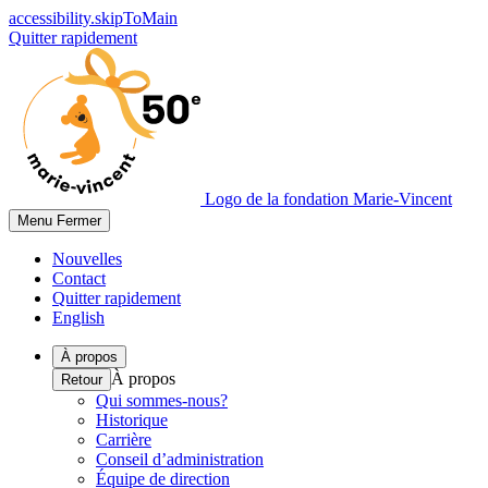
accessibility.skipToMain
Quitter rapidement
Logo de la fondation Marie-Vincent
Menu
Fermer
Nouvelles
Contact
Quitter rapidement
English
À propos
À propos
Retour
Qui sommes-nous?
Historique
Carrière
Conseil d’administration
Équipe de direction