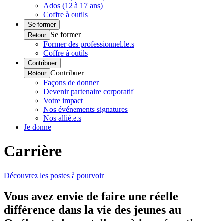
Ados (12 à 17 ans)
Coffre à outils
Se former
Se former
Retour
Former des professionnel.le.s
Coffre à outils
Contribuer
Contribuer
Retour
Façons de donner
Devenir partenaire corporatif
Votre impact
Nos événements signatures
Nos allié.e.s
Je donne
Carrière
Découvrez les postes à pourvoir
Vous avez envie de faire une réelle
différence dans la vie des jeunes au