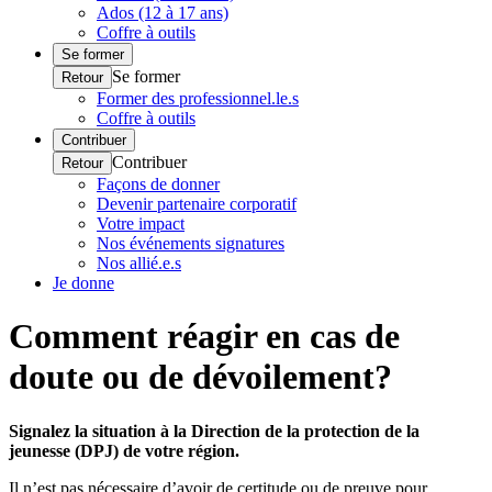
Ados (12 à 17 ans)
Coffre à outils
Se former
Se former
Retour
Former des professionnel.le.s
Coffre à outils
Contribuer
Contribuer
Retour
Façons de donner
Devenir partenaire corporatif
Votre impact
Nos événements signatures
Nos allié.e.s
Je donne
Comment réagir en cas de
doute ou de dévoilement?
Signalez la situation à la Direction de la protection de la
jeunesse (DPJ) de votre région.
Il n’est pas nécessaire d’avoir de certitude ou de preuve pour