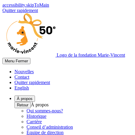
accessibility.skipToMain
Quitter rapidement
Logo de la fondation Marie-Vincent
Menu
Fermer
Nouvelles
Contact
Quitter rapidement
English
À propos
À propos
Retour
Qui sommes-nous?
Historique
Carrière
Conseil d’administration
Équipe de direction