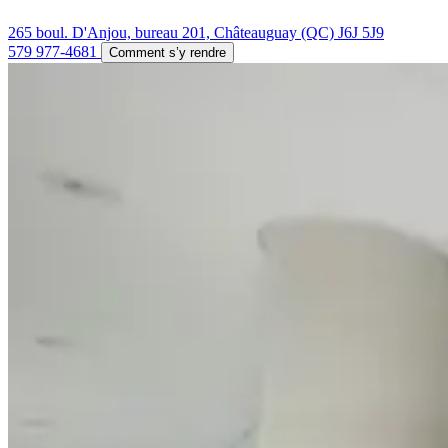
265 boul. D'Anjou, bureau 201, Châteauguay (QC) J6J 5J9
579 977-4681
Comment s’y rendre