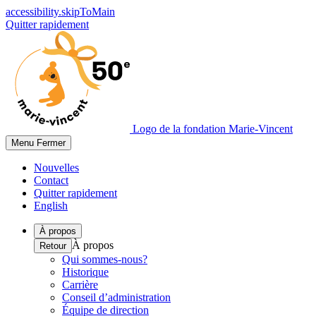
accessibility.skipToMain
Quitter rapidement
Logo de la fondation Marie-Vincent
Menu
Fermer
Nouvelles
Contact
Quitter rapidement
English
À propos
À propos
Retour
Qui sommes-nous?
Historique
Carrière
Conseil d’administration
Équipe de direction