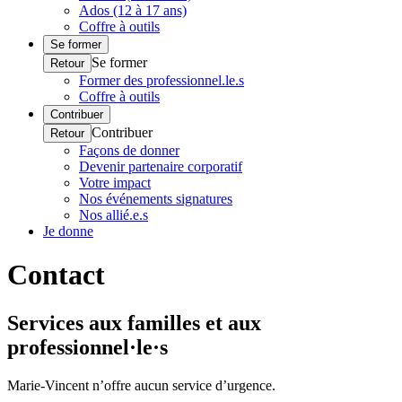
Ados (12 à 17 ans)
Coffre à outils
Se former
Se former
Retour
Former des professionnel.le.s
Coffre à outils
Contribuer
Contribuer
Retour
Façons de donner
Devenir partenaire corporatif
Votre impact
Nos événements signatures
Nos allié.e.s
Je donne
Contact
Services aux familles et aux
professionnel·le·s
Marie-Vincent n’offre aucun service d’urgence.