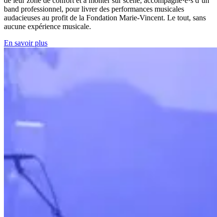
de leur zone de confort et à monter sur scène, accompagné·e·s d’un
band professionnel, pour livrer des performances musicales
audacieuses au profit de la Fondation Marie-Vincent. Le tout, sans
aucune expérience musicale.
En savoir plus