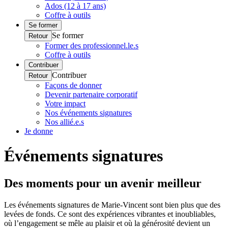
Ados (12 à 17 ans)
Coffre à outils
Se former
Se former
Retour
Former des professionnel.le.s
Coffre à outils
Contribuer
Contribuer
Retour
Façons de donner
Devenir partenaire corporatif
Votre impact
Nos événements signatures
Nos allié.e.s
Je donne
Événements signatures
Des moments pour un avenir meilleur
Les événements signatures de Marie-Vincent sont bien plus que des
levées de fonds. Ce sont des expériences vibrantes et inoubliables,
où l’engagement se mêle au plaisir et où la générosité devient un