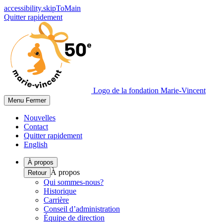
accessibility.skipToMain
Quitter rapidement
Logo de la fondation Marie-Vincent
Menu
Fermer
Nouvelles
Contact
Quitter rapidement
English
À propos
À propos
Retour
Qui sommes-nous?
Historique
Carrière
Conseil d’administration
Équipe de direction