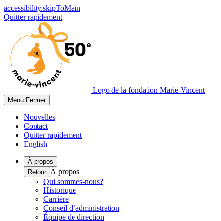
accessibility.skipToMain
Quitter rapidement
Logo de la fondation Marie-Vincent
Menu
Fermer
Nouvelles
Contact
Quitter rapidement
English
À propos
À propos
Retour
Qui sommes-nous?
Historique
Carrière
Conseil d’administration
Équipe de direction