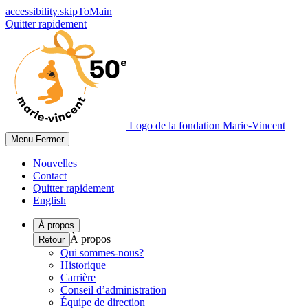
accessibility.skipToMain
Quitter rapidement
Logo de la fondation Marie-Vincent
Menu
Fermer
Nouvelles
Contact
Quitter rapidement
English
À propos
À propos
Retour
Qui sommes-nous?
Historique
Carrière
Conseil d’administration
Équipe de direction