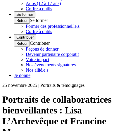
Ados (12 à 17 ans)
Coffre à outils
Se former
Se former
Retour
Former des professionnel.le.s
Coffre à outils
Contribuer
Contribuer
Retour
Façons de donner
Devenir partenaire corporatif
Votre impact
Nos événements signatures
Nos allié.e.s
Je donne
25 novembre 2025 | Portraits & témoignages
Portraits de collaboratrices
bienveillantes : Lisa
L’Archevêque et Francine