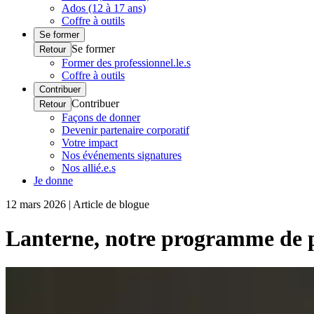
Ados (12 à 17 ans)
Coffre à outils
Se former
Se former
Retour
Former des professionnel.le.s
Coffre à outils
Contribuer
Contribuer
Retour
Façons de donner
Devenir partenaire corporatif
Votre impact
Nos événements signatures
Nos allié.e.s
Je donne
12 mars 2026 | Article de blogue
Lanterne, notre programme de pr