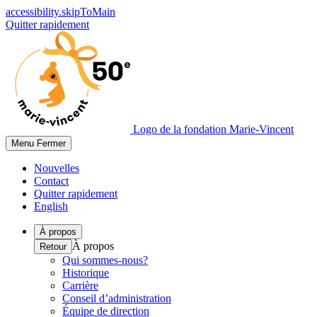
accessibility.skipToMain
Quitter rapidement
Logo de la fondation Marie-Vincent
Menu
Fermer
Nouvelles
Contact
Quitter rapidement
English
À propos
À propos
Retour
Qui sommes-nous?
Historique
Carrière
Conseil d’administration
Équipe de direction