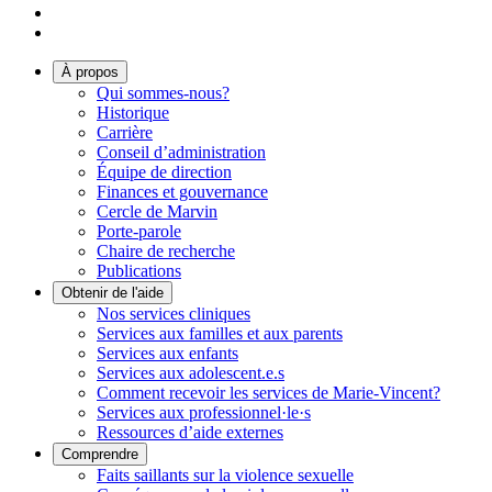
À propos
Qui sommes-nous?
Historique
Carrière
Conseil d’administration
Équipe de direction
Finances et gouvernance
Cercle de Marvin
Porte-parole
Chaire de recherche
Publications
Obtenir de l'aide
Nos services cliniques
Services aux familles et aux parents
Services aux enfants
Services aux adolescent.e.s
Comment recevoir les services de Marie-Vincent?
Services aux professionnel·le·s
Ressources d’aide externes
Comprendre
Faits saillants sur la violence sexuelle