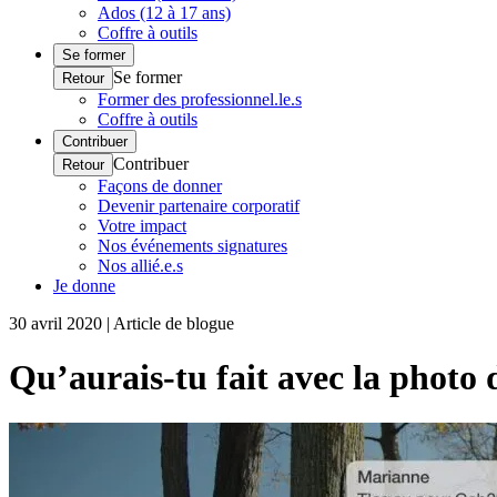
Ados (12 à 17 ans)
Coffre à outils
Se former
Se former
Retour
Former des professionnel.le.s
Coffre à outils
Contribuer
Contribuer
Retour
Façons de donner
Devenir partenaire corporatif
Votre impact
Nos événements signatures
Nos allié.e.s
Je donne
30 avril 2020 | Article de blogue
Qu’aurais-tu fait avec la photo