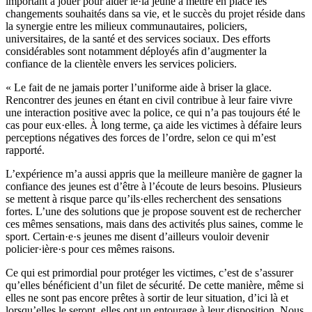
important à jouer pour aider le·la jeune à mettre en place les
changements souhaités dans sa vie, et le succès du projet réside dans
la synergie entre les milieux communautaires, policiers,
universitaires, de la santé et des services sociaux. Des efforts
considérables sont notamment déployés afin d’augmenter la
confiance de la clientèle envers les services policiers.
« Le fait de ne jamais porter l’uniforme aide à briser la glace.
Rencontrer des jeunes en étant en civil contribue à leur faire vivre
une interaction positive avec la police, ce qui n’a pas toujours été le
cas pour eux·elles. À long terme, ça aide les victimes à défaire leurs
perceptions négatives des forces de l’ordre, selon ce qui m’est
rapporté.
L’expérience m’a aussi appris que la meilleure manière de gagner la
confiance des jeunes est d’être à l’écoute de leurs besoins. Plusieurs
se mettent à risque parce qu’ils·elles recherchent des sensations
fortes. L’une des solutions que je propose souvent est de rechercher
ces mêmes sensations, mais dans des activités plus saines, comme le
sport. Certain·e·s jeunes me disent d’ailleurs vouloir devenir
policier·ière·s pour ces mêmes raisons.
Ce qui est primordial pour protéger les victimes, c’est de s’assurer
qu’elles bénéficient d’un filet de sécurité. De cette manière, même si
elles ne sont pas encore prêtes à sortir de leur situation, d’ici là et
lorsqu’elles le seront, elles ont un entourage à leur disposition. Nous