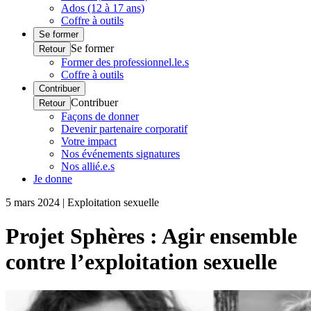
Ados (12 à 17 ans)
Coffre à outils
Se former
Se former
Retour
Former des professionnel.le.s
Coffre à outils
Contribuer
Contribuer
Retour
Façons de donner
Devenir partenaire corporatif
Votre impact
Nos événements signatures
Nos allié.e.s
Je donne
5 mars 2024 | Exploitation sexuelle
Projet Sphères : Agir ensemble
contre l’exploitation sexuelle