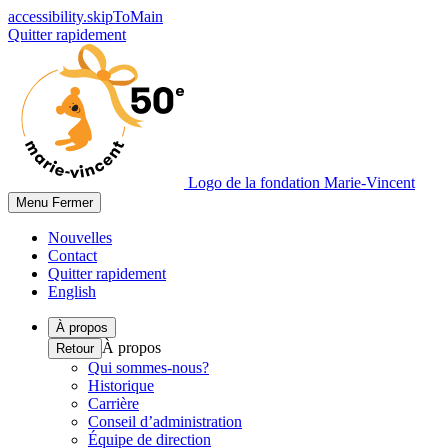
accessibility.skipToMain
Quitter rapidement
Logo de la fondation Marie-Vincent
Menu
Fermer
Nouvelles
Contact
Quitter rapidement
English
À propos
À propos
Retour
Qui sommes-nous?
Historique
Carrière
Conseil d’administration
Équipe de direction