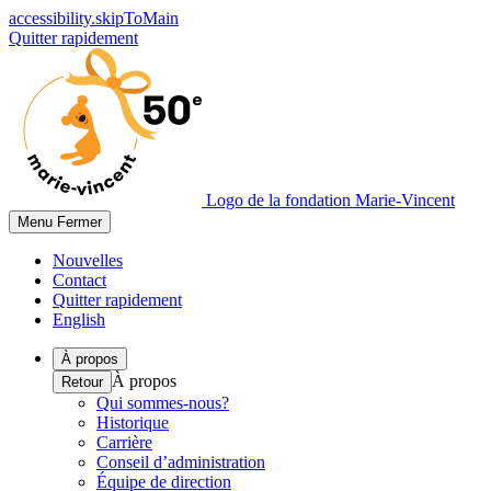
accessibility.skipToMain
Quitter rapidement
Logo de la fondation Marie-Vincent
Menu
Fermer
Nouvelles
Contact
Quitter rapidement
English
À propos
À propos
Retour
Qui sommes-nous?
Historique
Carrière
Conseil d’administration
Équipe de direction