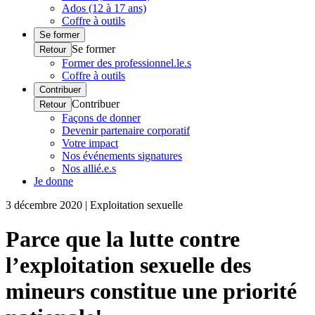
Ados (12 à 17 ans)
Coffre à outils
Se former
Se former
Retour
Former des professionnel.le.s
Coffre à outils
Contribuer
Contribuer
Retour
Façons de donner
Devenir partenaire corporatif
Votre impact
Nos événements signatures
Nos allié.e.s
Je donne
3 décembre 2020 | Exploitation sexuelle
Parce que la lutte contre
l’exploitation sexuelle des
mineurs constitue une priorité