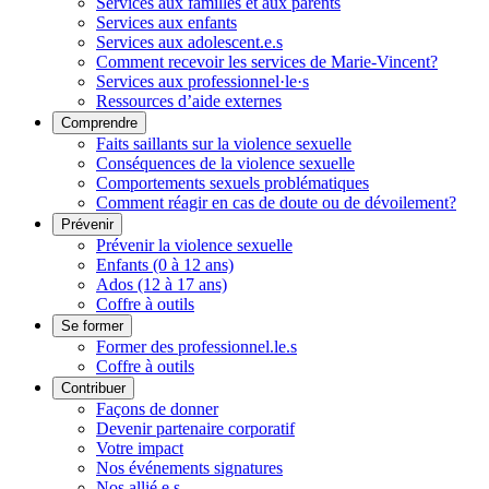
Services aux familles et aux parents
Services aux enfants
Services aux adolescent.e.s
Comment recevoir les services de Marie-Vincent?
Services aux professionnel·le·s
Ressources d’aide externes
Comprendre
Faits saillants sur la violence sexuelle
Conséquences de la violence sexuelle
Comportements sexuels problématiques
Comment réagir en cas de doute ou de dévoilement?
Prévenir
Prévenir la violence sexuelle
Enfants (0 à 12 ans)
Ados (12 à 17 ans)
Coffre à outils
Se former
Former des professionnel.le.s
Coffre à outils
Contribuer
Façons de donner
Devenir partenaire corporatif
Votre impact
Nos événements signatures
Nos allié.e.s