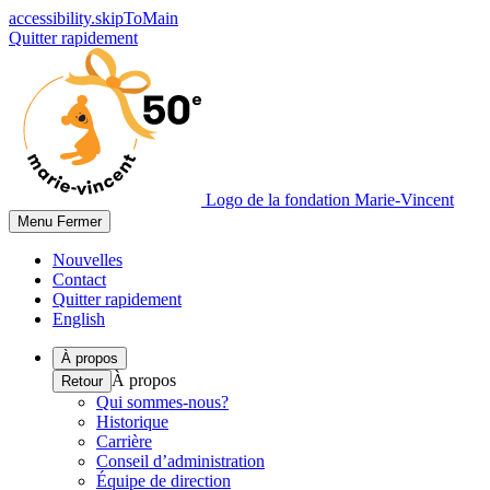
accessibility.skipToMain
Quitter rapidement
Logo de la fondation Marie-Vincent
Menu
Fermer
Nouvelles
Contact
Quitter rapidement
English
À propos
À propos
Retour
Qui sommes-nous?
Historique
Carrière
Conseil d’administration
Équipe de direction