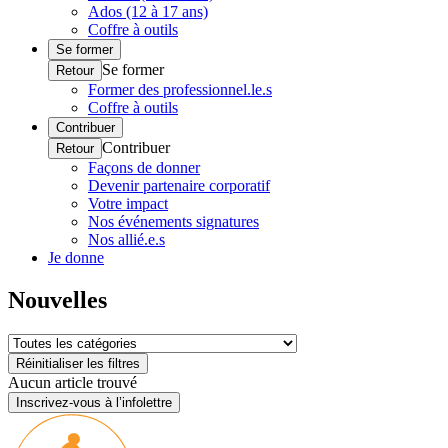
Ados (12 à 17 ans)
Coffre à outils
Se former
Se former
Retour
Former des professionnel.le.s
Coffre à outils
Contribuer
Contribuer
Retour
Façons de donner
Devenir partenaire corporatif
Votre impact
Nos événements signatures
Nos allié.e.s
Je donne
Nouvelles
Réinitialiser les filtres
Aucun article trouvé
Inscrivez-vous à l’infolettre