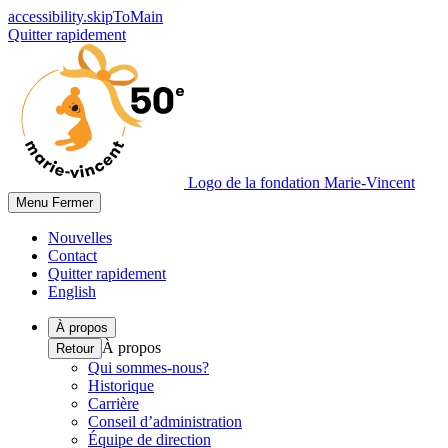
accessibility.skipToMain
Quitter rapidement
Logo de la fondation Marie-Vincent
Menu
Fermer
Nouvelles
Contact
Quitter rapidement
English
À propos
À propos
Retour
Qui sommes-nous?
Historique
Carrière
Conseil d’administration
Équipe de direction