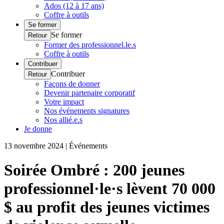
Ados (12 à 17 ans)
Coffre à outils
Se former
Se former
Retour
Former des professionnel.le.s
Coffre à outils
Contribuer
Contribuer
Retour
Façons de donner
Devenir partenaire corporatif
Votre impact
Nos événements signatures
Nos allié.e.s
Je donne
13 novembre 2024 | Événements
Soirée Ombré : 200 jeunes
professionnel·le·s lèvent 70 000
$ au profit des jeunes victimes