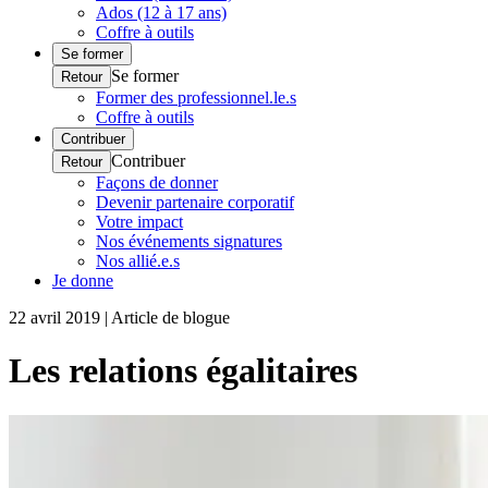
Ados (12 à 17 ans)
Coffre à outils
Se former
Se former
Retour
Former des professionnel.le.s
Coffre à outils
Contribuer
Contribuer
Retour
Façons de donner
Devenir partenaire corporatif
Votre impact
Nos événements signatures
Nos allié.e.s
Je donne
22 avril 2019 | Article de blogue
Les relations égalitaires