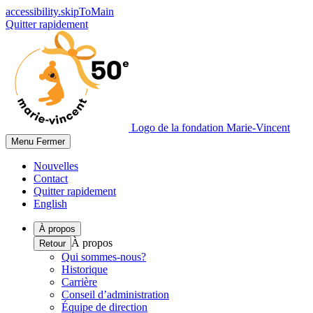
accessibility.skipToMain
Quitter rapidement
Logo de la fondation Marie-Vincent
Menu
Fermer
Nouvelles
Contact
Quitter rapidement
English
À propos
À propos
Retour
Qui sommes-nous?
Historique
Carrière
Conseil d’administration
Équipe de direction