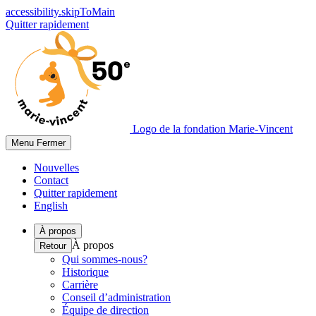
accessibility.skipToMain
Quitter rapidement
Logo de la fondation Marie-Vincent
Menu
Fermer
Nouvelles
Contact
Quitter rapidement
English
À propos
À propos
Retour
Qui sommes-nous?
Historique
Carrière
Conseil d’administration
Équipe de direction