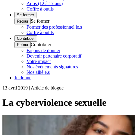
Ados (12 à 17 ans)
Coffre à outils
Se former
Se former
Retour
Former des professionnel.le.s
Coffre à outils
Contribuer
Contribuer
Retour
Façons de donner
Devenir partenaire corporatif
Votre impact
Nos événements signatures
Nos allié.e.s
Je donne
13 avril 2019 | Article de blogue
La cyberviolence sexuelle