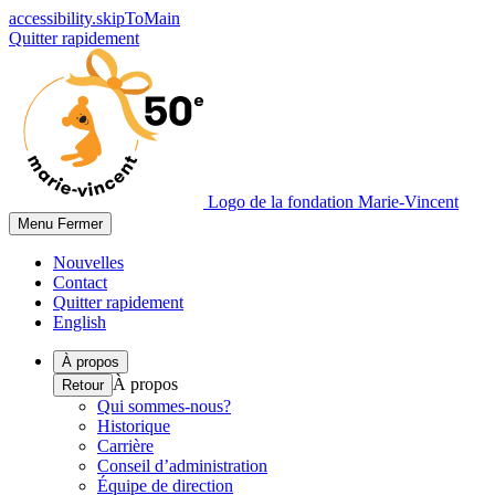
accessibility.skipToMain
Quitter rapidement
Logo de la fondation Marie-Vincent
Menu
Fermer
Nouvelles
Contact
Quitter rapidement
English
À propos
À propos
Retour
Qui sommes-nous?
Historique
Carrière
Conseil d’administration
Équipe de direction