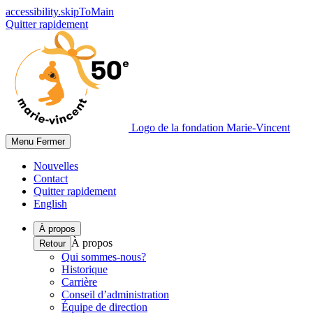
accessibility.skipToMain
Quitter rapidement
Logo de la fondation Marie-Vincent
Menu
Fermer
Nouvelles
Contact
Quitter rapidement
English
À propos
À propos
Retour
Qui sommes-nous?
Historique
Carrière
Conseil d’administration
Équipe de direction