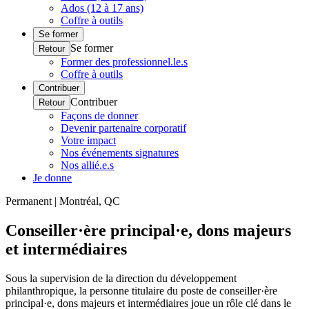
Ados (12 à 17 ans)
Coffre à outils
Se former
Se former
Retour
Former des professionnel.le.s
Coffre à outils
Contribuer
Contribuer
Retour
Façons de donner
Devenir partenaire corporatif
Votre impact
Nos événements signatures
Nos allié.e.s
Je donne
Permanent | Montréal, QC
Conseiller·ère principal·e, dons majeurs
et intermédiaires
Sous la supervision de la direction du développement
philanthropique, la personne titulaire du poste de conseiller·ère
principal·e, dons majeurs et intermédiaires joue un rôle clé dans le