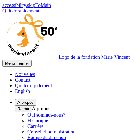
accessibility.skipToMain
Quitter rapidement
Logo de la fondation Marie-Vincent
Menu
Fermer
Nouvelles
Contact
Quitter rapidement
English
À propos
À propos
Retour
Qui sommes-nous?
Historique
Carrière
Conseil d’administration
Équipe de direction