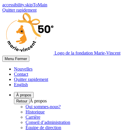
accessibility.skipToMain
Quitter rapidement
Logo de la fondation Marie-Vincent
Menu
Fermer
Nouvelles
Contact
Quitter rapidement
English
À propos
À propos
Retour
Qui sommes-nous?
Historique
Carrière
Conseil d’administration
Équipe de direction