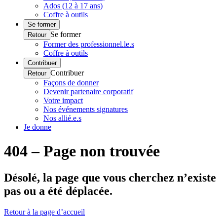
Ados (12 à 17 ans)
Coffre à outils
Se former
Se former
Retour
Former des professionnel.le.s
Coffre à outils
Contribuer
Contribuer
Retour
Façons de donner
Devenir partenaire corporatif
Votre impact
Nos événements signatures
Nos allié.e.s
Je donne
404 – Page non trouvée
Désolé, la page que vous cherchez n’existe
pas ou a été déplacée.
Retour à la page d’accueil