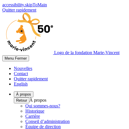
accessibility.skipToMain
Quitter rapidement
Logo de la fondation Marie-Vincent
Menu
Fermer
Nouvelles
Contact
Quitter rapidement
English
À propos
À propos
Retour
Qui sommes-nous?
Historique
Carrière
Conseil d’administration
Équipe de direction