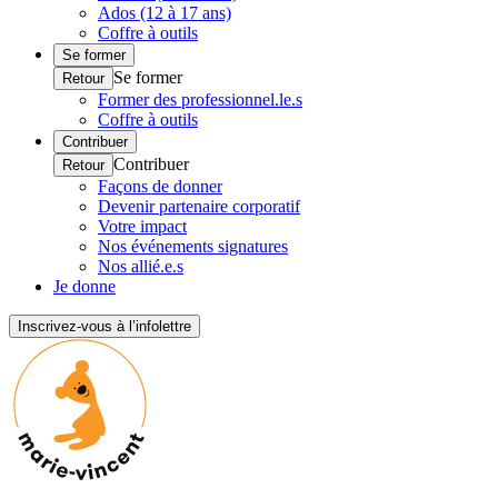
Ados (12 à 17 ans)
Coffre à outils
Se former
Se former
Retour
Former des professionnel.le.s
Coffre à outils
Contribuer
Contribuer
Retour
Façons de donner
Devenir partenaire corporatif
Votre impact
Nos événements signatures
Nos allié.e.s
Je donne
Inscrivez-vous à l’infolettre