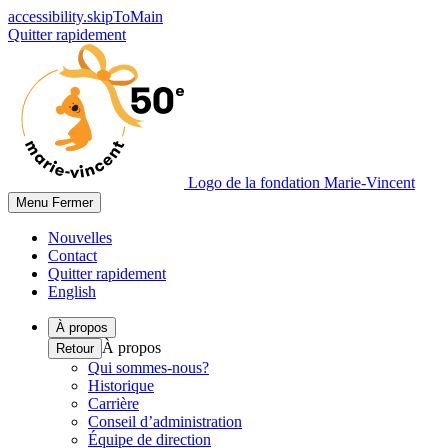
accessibility.skipToMain
Quitter rapidement
Logo de la fondation Marie-Vincent
Menu
Fermer
Nouvelles
Contact
Quitter rapidement
English
À propos
À propos
Retour
Qui sommes-nous?
Historique
Carrière
Conseil d’administration
Équipe de direction