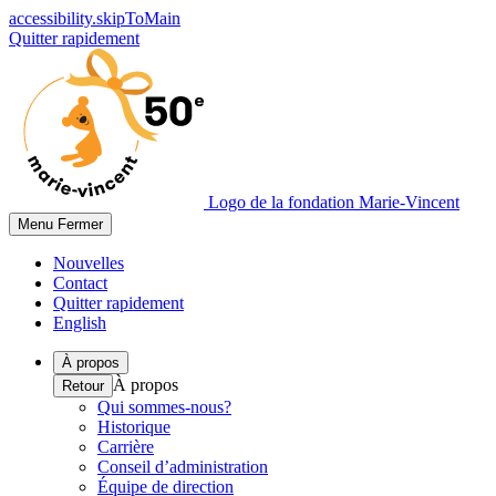
accessibility.skipToMain
Quitter rapidement
Logo de la fondation Marie-Vincent
Menu
Fermer
Nouvelles
Contact
Quitter rapidement
English
À propos
À propos
Retour
Qui sommes-nous?
Historique
Carrière
Conseil d’administration
Équipe de direction