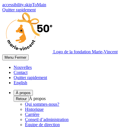
accessibility.skipToMain
Quitter rapidement
Logo de la fondation Marie-Vincent
Menu
Fermer
Nouvelles
Contact
Quitter rapidement
English
À propos
À propos
Retour
Qui sommes-nous?
Historique
Carrière
Conseil d’administration
Équipe de direction