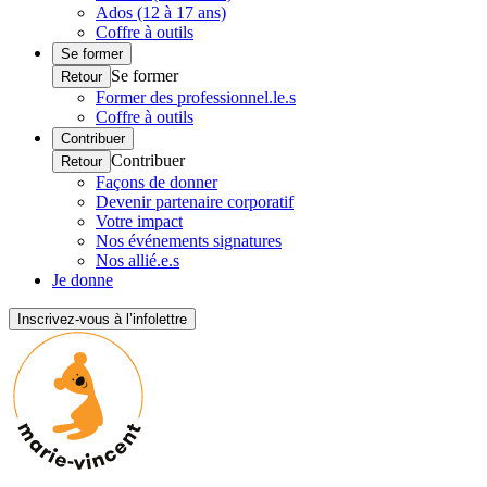
Ados (12 à 17 ans)
Coffre à outils
Se former
Se former
Retour
Former des professionnel.le.s
Coffre à outils
Contribuer
Contribuer
Retour
Façons de donner
Devenir partenaire corporatif
Votre impact
Nos événements signatures
Nos allié.e.s
Je donne
Inscrivez-vous à l’infolettre