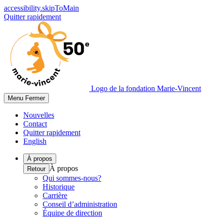
accessibility.skipToMain
Quitter rapidement
Logo de la fondation Marie-Vincent
Menu
Fermer
Nouvelles
Contact
Quitter rapidement
English
À propos
À propos
Retour
Qui sommes-nous?
Historique
Carrière
Conseil d’administration
Équipe de direction