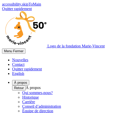
accessibility.skipToMain
Quitter rapidement
Logo de la fondation Marie-Vincent
Menu
Fermer
Nouvelles
Contact
Quitter rapidement
English
À propos
À propos
Retour
Qui sommes-nous?
Historique
Carrière
Conseil d’administration
Équipe de direction