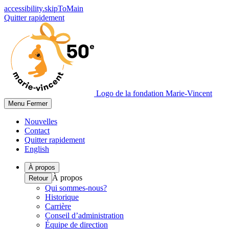
accessibility.skipToMain
Quitter rapidement
Logo de la fondation Marie-Vincent
Menu
Fermer
Nouvelles
Contact
Quitter rapidement
English
À propos
À propos
Retour
Qui sommes-nous?
Historique
Carrière
Conseil d’administration
Équipe de direction