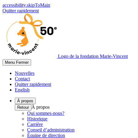
accessibility.skipToMain
Quitter rapidement
Logo de la fondation Marie-Vincent
Menu
Fermer
Nouvelles
Contact
Quitter rapidement
English
À propos
À propos
Retour
Qui sommes-nous?
Historique
Carrière
Conseil d’administration
Équipe de direction