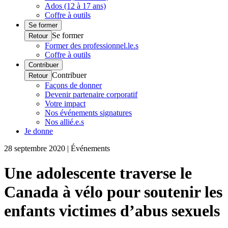
Ados (12 à 17 ans)
Coffre à outils
Se former
Se former
Retour
Former des professionnel.le.s
Coffre à outils
Contribuer
Contribuer
Retour
Façons de donner
Devenir partenaire corporatif
Votre impact
Nos événements signatures
Nos allié.e.s
Je donne
28 septembre 2020 | Événements
Une adolescente traverse le
Canada à vélo pour soutenir les
enfants victimes d’abus sexuels