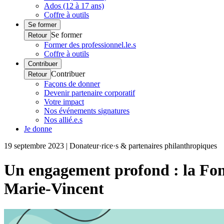
Ados (12 à 17 ans)
Coffre à outils
Se former
Se former
Retour
Former des professionnel.le.s
Coffre à outils
Contribuer
Contribuer
Retour
Façons de donner
Devenir partenaire corporatif
Votre impact
Nos événements signatures
Nos allié.e.s
Je donne
19 septembre 2023 | Donateur·rice·s & partenaires philanthropiques
Un engagement profond : la Fond
Marie-Vincent