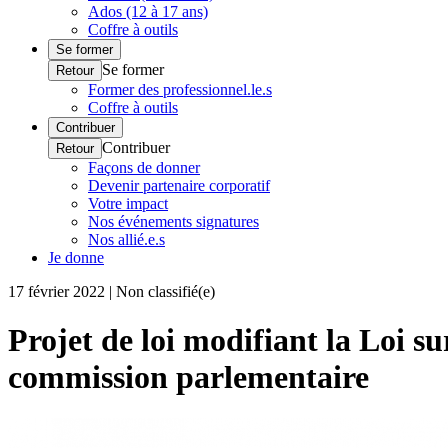
Ados (12 à 17 ans)
Coffre à outils
Se former
Se former
Retour
Former des professionnel.le.s
Coffre à outils
Contribuer
Contribuer
Retour
Façons de donner
Devenir partenaire corporatif
Votre impact
Nos événements signatures
Nos allié.e.s
Je donne
17 février 2022 | Non classifié(e)
Projet de loi modifiant la Loi su
commission parlementaire