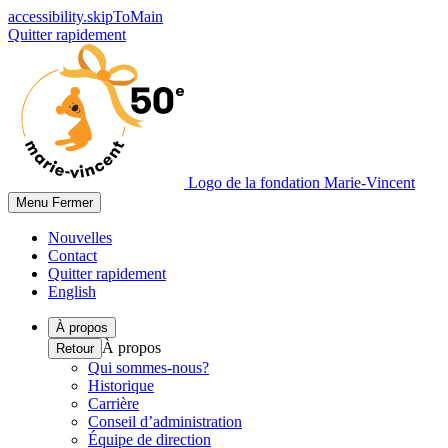
accessibility.skipToMain
Quitter rapidement
Logo de la fondation Marie-Vincent
Menu
Fermer
Nouvelles
Contact
Quitter rapidement
English
À propos
À propos
Retour
Qui sommes-nous?
Historique
Carrière
Conseil d’administration
Équipe de direction