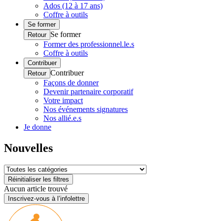
Ados (12 à 17 ans)
Coffre à outils
Se former
Se former
Retour
Former des professionnel.le.s
Coffre à outils
Contribuer
Contribuer
Retour
Façons de donner
Devenir partenaire corporatif
Votre impact
Nos événements signatures
Nos allié.e.s
Je donne
Nouvelles
Réinitialiser les filtres
Aucun article trouvé
Inscrivez-vous à l’infolettre