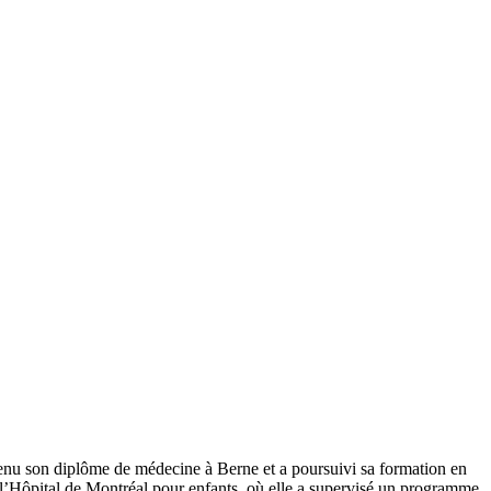
btenu son diplôme de médecine à Berne et a poursuivi sa formation en
 l’Hôpital de Montréal pour enfants, où elle a supervisé un programme