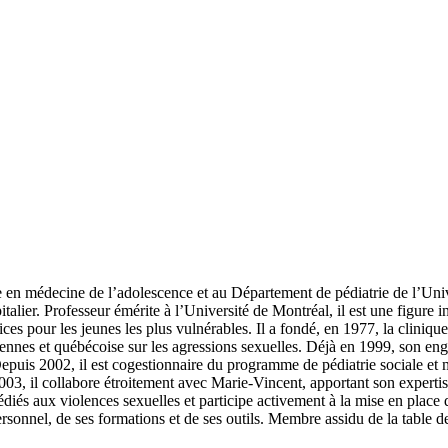
n médecine de l’adolescence et au Département de pédiatrie de l’Unive
italier. Professeur émérite à l’Université de Montréal, il est une figure
ces pour les jeunes les plus vulnérables. Il a fondé, en 1977, la cliniqu
iennes et québécoise sur les agressions sexuelles. Déjà en 1999, son en
epuis 2002, il est cogestionnaire du programme de pédiatrie sociale et m
03, il collabore étroitement avec Marie-Vincent, apportant son expertis
édiés aux violences sexuelles et participe activement à la mise en place 
rsonnel, de ses formations et de ses outils. Membre assidu de la table de