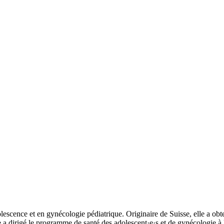
olescence et en gynécologie pédiatrique. Originaire de Suisse, elle a o
 a dirigé le programme de santé des adolescent·e·s et de gynécologie à