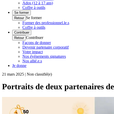
Ados (12 à 17 ans)
Coffre à outils
Se former
Se former
Retour
Former des professionnel.le.s
Coffre à outils
Contribuer
Contribuer
Retour
Façons de donner
Devenir partenaire corporatif
Votre impact
Nos événements signatures
Nos allié.e.s
Je donne
21 mars 2025 | Non classifié(e)
Portraits de deux partenaires de 