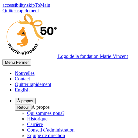
accessibility.skipToMain
Quitter rapidement
Logo de la fondation Marie-Vincent
Menu
Fermer
Nouvelles
Contact
Quitter rapidement
English
À propos
À propos
Retour
Qui sommes-nous?
Historique
Carrière
Conseil d’administration
Équipe de direction