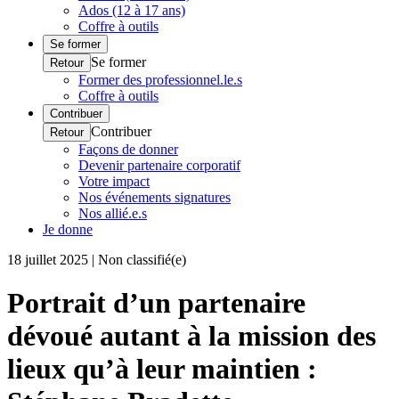
Ados (12 à 17 ans)
Coffre à outils
Se former
Se former
Retour
Former des professionnel.le.s
Coffre à outils
Contribuer
Contribuer
Retour
Façons de donner
Devenir partenaire corporatif
Votre impact
Nos événements signatures
Nos allié.e.s
Je donne
18 juillet 2025 | Non classifié(e)
Portrait d’un partenaire
dévoué autant à la mission des
lieux qu’à leur maintien :