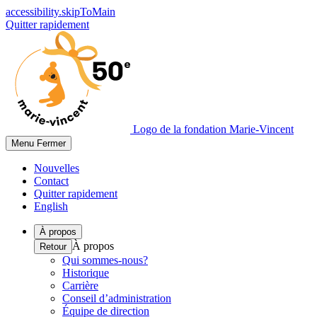
accessibility.skipToMain
Quitter rapidement
Logo de la fondation Marie-Vincent
Menu
Fermer
Nouvelles
Contact
Quitter rapidement
English
À propos
À propos
Retour
Qui sommes-nous?
Historique
Carrière
Conseil d’administration
Équipe de direction