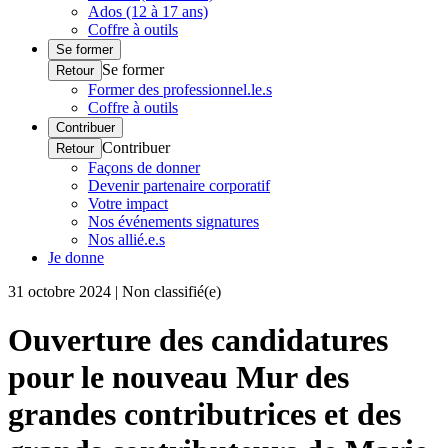
Ados (12 à 17 ans)
Coffre à outils
Se former
Se former
Retour
Former des professionnel.le.s
Coffre à outils
Contribuer
Contribuer
Retour
Façons de donner
Devenir partenaire corporatif
Votre impact
Nos événements signatures
Nos allié.e.s
Je donne
31 octobre 2024 | Non classifié(e)
Ouverture des candidatures
pour le nouveau Mur des
grandes contributrices et des