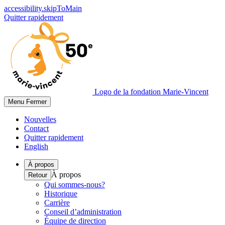
accessibility.skipToMain
Quitter rapidement
Logo de la fondation Marie-Vincent
Menu
Fermer
Nouvelles
Contact
Quitter rapidement
English
À propos
À propos
Retour
Qui sommes-nous?
Historique
Carrière
Conseil d’administration
Équipe de direction