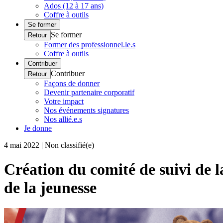
Ados (12 à 17 ans)
Coffre à outils
Se former
Se former
Retour
Former des professionnel.le.s
Coffre à outils
Contribuer
Contribuer
Retour
Façons de donner
Devenir partenaire corporatif
Votre impact
Nos événements signatures
Nos allié.e.s
Je donne
4 mai 2022 | Non classifié(e)
Création du comité de suivi de l
de la jeunesse