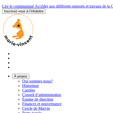
Lire le communiqué
Accéder aux différents rapports et travaux de la
Inscrivez-vous à l’infolettre
À propos
Qui sommes-nous?
Historique
Carrière
Conseil d’administration
Équipe de direction
Finances et gouvernance
Cercle de Marvin
Porte-parole